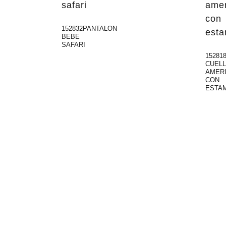
152832PANTALON
BEBE
SAFARI
15281
CUEL
AMER
CON
ESTA