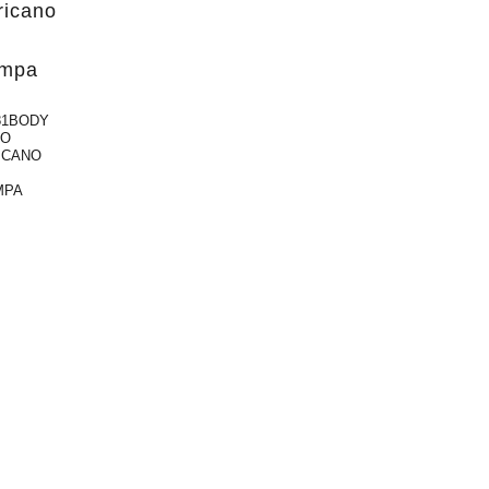
81BODY
LO
ICANO
MPA