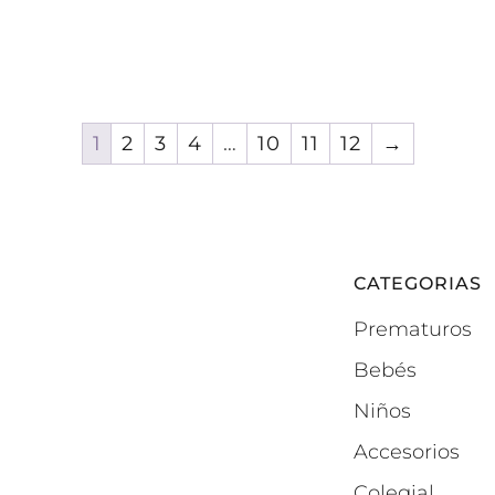
1
2
3
4
…
10
11
12
→
CATEGORIAS
Prematuros
Bebés
Niños
Accesorios
Colegial