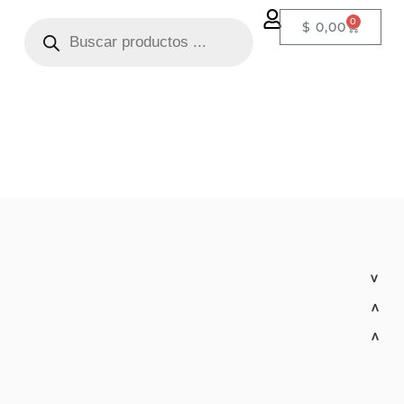
0
$
0,00
>
>
>