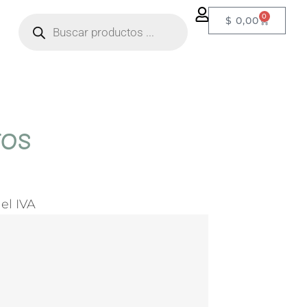
0
$
0,00
TOS
el IVA