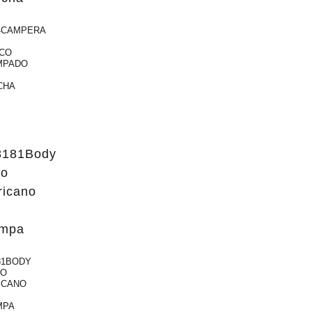
4CAMPERA
ICO
MPADO
CHA
81BODY
LO
ICANO
MPA