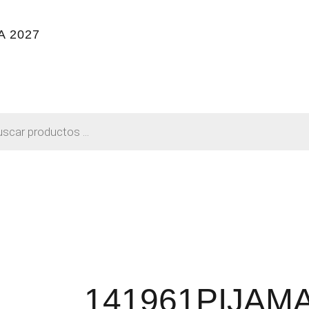
 2027
141961PIJAM