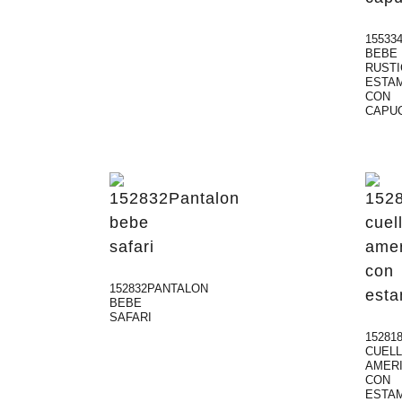
15533
BEBE
RUST
ESTA
CON
CAPU
152832PANTALON
BEBE
SAFARI
15281
CUEL
AMER
CON
ESTA