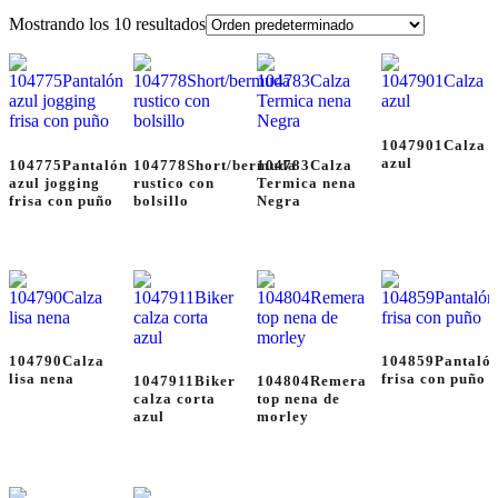
Mostrando los 10 resultados
1047901Calza
azul
104775Pantalón
104778Short/bermuda
104783Calza
azul jogging
rustico con
Termica nena
frisa con puño
bolsillo
Negra
104790Calza
104859Pantaló
lisa nena
frisa con puño
1047911Biker
104804Remera
calza corta
top nena de
azul
morley